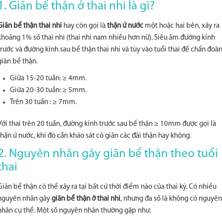
1. Giãn bể thận ở thai nhi là gì?
Giãn bể thận thai nhi
hay còn gọi là
thận ứ nước
một hoặc hai bên, xảy ra
khoảng 1% số thai nhi (thai nhi nam nhiều hơn nữ). Siêu âm đường kính
trước và đường kính sau bể thận thai nhi và tùy vào tuổi thai để chẩn đoá
giãn bể thận.
Giữa 15-20 tuần: ≥ 4mm.
Giữa 20-30 tuần: ≥ 5mm.
Trên 30 tuần : ≥ 7mm.
Với thai trên 20 tuần, đường kính trước sau bể thận ≥ 10mm được gọi là
thận ứ nước, khi đó cần khảo sát có giãn các đài thận hay không.
2. Nguyên nhân gây giãn bể thận theo tuổi
thai
Giãn bể thận có thể xảy ra tại bất cứ thời điểm nào của thai kỳ. Có nhiều
nguyên nhân gây
giãn bể thận ở thai nhi
, nhưng đa số là không có nguyên
nhân cụ thể. Một số nguyên nhân thường gặp như: