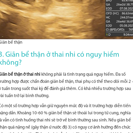
Giãn bể thận
3. Giãn bể thận ở thai nhi có nguy hiểm
không?
Giãn bể thận ở thai nhi
không phải là tình trạng quá nguy hiểm. Đa số
trường hợp được chẩn đoán giãn bể thận, thai phụ có thể theo dõi mỗi 2 
4 tuần trong suốt thai kỳ để đánh giá thêm. Có khá nhiều trường hợp sau
vài tuần trở lại bình thường.
Có một số trường hợp vẫn giữ nguyên mức độ và ít trường hợp diễn tiến
nặng dần. Khoảng 10-60 % giãn bể thận sẽ thoái lui trong tử cung, nghĩa
là vẫn có tình huống thai nhi sẽ trở về bình thường sau sinh. Nếu giãn bể
thận quá nặng nề (gây thận ứ nước độ 3) có nguy cơ ảnh hưởng đến chức