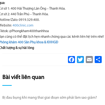
qua:
Cơ sở 1: 400 Hải Thượng Lãn Ông – Thanh Hóa.
Cơ sở 2: 440 Trần Phú – Thanh Hóa.
Hotline/Zalo: 0919.329.400.
Website:
400clinic.com
Tiktok: @Phongkham400thanhhoa
Bạn cũng có thể đặt lịch hẹn nhanh chóng qua các kênh liên hệ trên nhé!
Phòng khám 400 Sản Phụ khoa & KHHGĐ
Chất lượng & sự hài lòng
Facebook
Twitter
Email
S
Bài viết liên quan
Bị đau bụng khi mang thai giai đoạn sớm phải làm sao giảm?