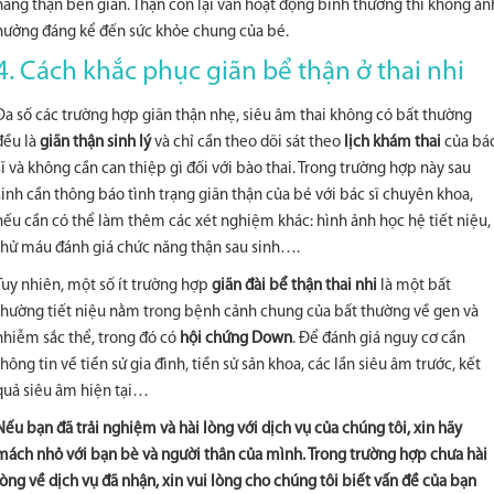
năng thận bên giãn. Thận còn lại vẫn hoạt động bình thường thì không ản
hưởng đáng kể đến sức khỏe chung của bé.
4. Cách khắc phục giãn bể thận ở thai nhi
Đa số các trường hợp giãn thận nhẹ, siêu âm thai không có bất thường
đều là
giãn thận sinh lý
và chỉ cần theo dõi sát theo
lịch khám thai
của bá
sĩ và không cần can thiệp gì đối với bào thai. Trong trường hợp này sau
sinh cần thông báo tình trạng giãn thận của bé với bác sĩ chuyên khoa,
nếu cần có thể làm thêm các xét nghiệm khác: hình ảnh học hệ tiết niệu,
thử máu đánh giá chức năng thận sau sinh….
Tuy nhiên, một số ít trường hợp
giãn đài bể thận thai nhi
là một bất
thường tiết niệu nằm trong bệnh cảnh chung của bất thường về gen và
nhiễm sắc thể, trong đó có
hội chứng Down
. Để đánh giá nguy cơ cần
thông tin về tiền sử gia đình, tiền sử sản khoa, các lần siêu âm trước, kết
quả siêu âm hiện tại…
Nếu bạn đã trải nghiệm và hài lòng với dịch vụ của chúng tôi, xin hãy
mách nhỏ với bạn bè và người thân của mình. Trong trường hợp chưa hài
lòng về dịch vụ đã nhận, xin vui lòng cho chúng tôi biết vấn đề của bạn