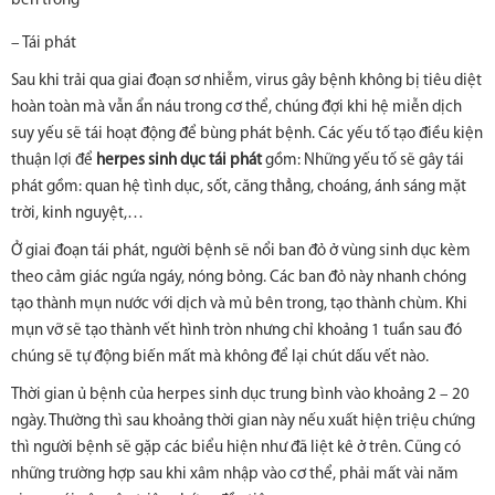
bên trong
– Tái phát
Sau khi trải qua giai đoạn sơ nhiễm, virus gây bệnh không bị tiêu diệt
hoàn toàn mà vẫn ẩn náu trong cơ thể, chúng đợi khi hệ miễn dịch
suy yếu sẽ tái hoạt động để bùng phát bệnh. Các yếu tố tạo điều kiện
thuận lợi để
herpes sinh dục tái phát
gồm: Những yếu tố sẽ gây tái
phát gồm: quan hệ tình dục, sốt, căng thẳng, choáng, ánh sáng mặt
trời, kinh nguyệt,…
Ở giai đoạn tái phát, người bệnh sẽ nổi ban đỏ ở vùng sinh dục kèm
theo cảm giác ngứa ngáy, nóng bỏng. Các ban đỏ này nhanh chóng
tạo thành mụn nước với dịch và mủ bên trong, tạo thành chùm. Khi
mụn vỡ sẽ tạo thành vết hình tròn nhưng chỉ khoảng 1 tuần sau đó
chúng sẽ tự động biến mất mà không để lại chút dấu vết nào.
Thời gian ủ bệnh của herpes sinh dục trung bình vào khoảng 2 – 20
ngày. Thường thì sau khoảng thời gian này nếu xuất hiện triệu chứng
thì người bệnh sẽ gặp các biểu hiện như đã liệt kê ở trên. Cũng có
những trường hợp sau khi xâm nhập vào cơ thể, phải mất vài năm