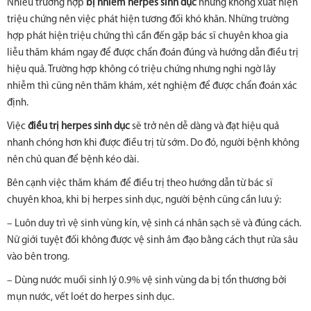
Nhiều trường hợp
bị nhiễm herpes sinh dục
nhưng không xuất hiện
triệu chứng nên việc phát hiện tương đối khó khăn. Những trường
hợp phát hiện triệu chứng thì cần đến gặp bác sĩ chuyên khoa gia
liễu thăm khám ngay để được chẩn đoán đúng và hướng dẫn điều trị
hiệu quả. Trường hợp không có triệu chứng nhưng nghi ngờ lây
nhiễm thì cũng nên thăm khám, xét nghiệm để được chẩn đoán xác
định.
Việc
điều trị herpes sinh dục
sẽ trở nên dễ dàng và đạt hiệu quả
nhanh chóng hơn khi được điều trị từ sớm. Do đó, người bệnh không
nên chủ quan để bệnh kéo dài.
Bên cạnh việc thăm khám để điều trị theo hướng dẫn từ bác sĩ
chuyên khoa, khi bị herpes sinh dục, người bệnh cũng cần lưu ý:
– Luôn duy trì vệ sinh vùng kín, vệ sinh cá nhân sạch sẽ và đúng cách.
Nữ giới tuyệt đối không được vệ sinh âm đạo bằng cách thụt rửa sâu
vào bên trong.
– Dùng nước muối sinh lý 0.9% vệ sinh vùng da bị tổn thương bởi
mụn nước, vết loét do herpes sinh dục.