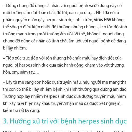
– Dùng chung đồ dùng cá nhân với người bệnh và đồ dùng này có
môi trường ẩm ướt: bàn chải, đồ lót, dao cạo râu,… Như đã nói ở
phần nguyên nhân gây herpes sinh dục phía trên,
virus HSV
không
thể sống ở điều kiện nhiệt độ thường nhưng chúng lại có tốc độ sinh
trưởng mạnh trong môi trường ẩm ướt. Vì thế, không ít người dùng
chung đồ dùng cá nhân có tính chất ẩm ướt với người bệnh dễ dàng
bị lây nhiễm.
– Tiếp xúc trực tiếp với tổn thương hở chứa máu hay dịch tiết của
người bị herpes sinh dục qua các hành động: chạm vào vết thương,
hôn, ôm, nắm tay,…
– Lây từ mẹ sang con hoặc qua truyền máu: nếu người mẹ mang thai
thì con có thể bị lây nhiễm bệnh khi sinh thường qua đường âm đạo.
Trường hợp lây nhiễm herpes sinh dục qua đường truyền máu hiếm
khi xảy ra vì hiện nay khâu truyền/nhận máu đã được xét nghiệm,
kiểm tra rất kỹ càng.
3. Hướng xử trí với bệnh herpes sinh dục