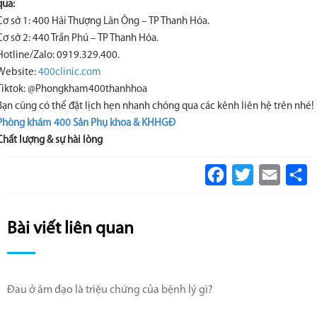
qua:
Cơ sở 1: 400 Hải Thượng Lãn Ông – TP Thanh Hóa.
Cơ sở 2: 440 Trần Phú – TP Thanh Hóa.
Hotline/Zalo: 0919.329.400.
Website:
400clinic.com
Tiktok: @Phongkham400thanhhoa
Bạn cũng có thể đặt lịch hẹn nhanh chóng qua các kênh liên hệ trên nhé!
Phòng khám 400 Sản Phụ khoa & KHHGĐ
Chất lượng & sự hài lòng
Facebook
Twitter
Email
S
Bài viết liên quan
Đau ở âm đạo là triệu chứng của bệnh lý gì?