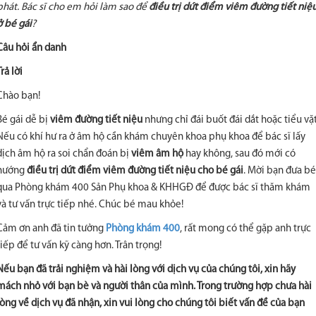
phát. Bác sĩ cho em hỏi làm sao để
điều trị dứt điểm viêm đường tiết niệ
ở bé gái
?
Câu hỏi ẩn danh
Trả lời
Chào bạn!
Bé gái dễ bị
viêm đường tiết niệu
nhưng chỉ đái buốt đái dắt hoặc tiểu vặt
Nếu có khí hư ra ở âm hộ cần khám chuyên khoa phụ khoa để bác sĩ lấy
dịch âm hộ ra soi chẩn đoán bị
viêm âm hộ
hay không, sau đó mới có
hướng
điều trị dứt điểm viêm đường tiết niệu cho bé gái
. Mời bạn đưa bé
qua Phòng khám 400 Sản Phụ khoa & KHHGĐ để được bác sĩ thăm khám
và tư vấn trực tiếp nhé. Chúc bé mau khỏe!
Cảm ơn anh đã tin tưởng
Phòng khám 400
, rất mong có thể gặp anh trực
tiếp để tư vấn kỹ càng hơn. Trân trọng!
Nếu bạn đã trải nghiệm và hài lòng với dịch vụ của chúng tôi, xin hãy
mách nhỏ với bạn bè và người thân của mình. Trong trường hợp chưa hài
lòng về dịch vụ đã nhận, xin vui lòng cho chúng tôi biết vấn đề của bạn