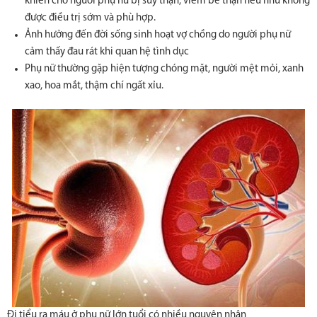
khiến cho người phụ nữ bị suy thận, viêm bể thận nếu như không
được điều trị sớm và phù hợp.
Ảnh hưởng đến đời sống sinh hoạt vợ chồng do người phụ nữ
cảm thấy đau rát khi quan hệ tình dục
Phụ nữ thường gặp hiện tượng chóng mặt, người mệt mỏi, xanh
xao, hoa mắt, thậm chí ngất xỉu.
Đi tiểu ra máu ở phụ nữ lớn tuổi có nhiều nguyên nhân