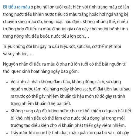
Đi tiểu ra máu
ở phụ nữ lớn tuổi xuất hiện với tình trạng máu có lẫn
trong nước tiểu khiến nước tiểu có màu trắng hoặc hơi ngả vàng bị
chuyển sang màu đỏ, hồng hoặc nâu đậm. Không những thế, nhiều
trường hợp đi tiểu ra máu ở người già còn gây cho người bệnh tình
trạng nóng rát, tiểu buốt, nước tiểu lợn cợn,…
Triệu chứng đôi khi gây ra dấu hiệu sốt, sụt cân, cơ thể mệt mỏi
và suy nhược,…
Nguyên nhân đi tiểu ra máu ở phụ nữ lớn tuổi có thể bắt nguồn từ
thói quen sinh hoạt hàng ngày bao gồm:
Vệ sinh cá nhân không đảm bảo, không đúng cách, sử dụng
nguồn nước tắm rửa hàng ngày không sạch, đi đại tiện lau từ sau
ra trước có thể gây nhiễm khuẩn từ hậu môn từ đó gây ra tình
trạng nhiễm khuẩn ở hệ bài tiết.
Không cung cấp đủ lượng nước cho cơ thể khiến cơ quan bài tiết
bị khô, nhịn tiểu có thể làm cho nước tiểu đọng lại trong môi
trường tạo điều kiện cho vi khuẩn phát triển gây viêm nhiễm.
Trầy xước khi quan hệ tình dục, mặc quần áo quá bó và chật gây