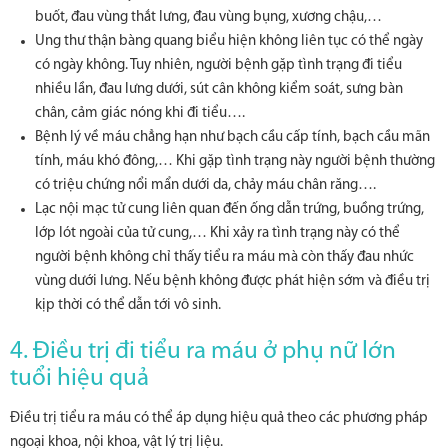
buốt, đau vùng thắt lưng, đau vùng bụng, xương chậu,…
Ung thư thận bàng quang biểu hiện không liên tục có thể ngày
có ngày không. Tuy nhiên, người bệnh gặp tình trạng đi tiểu
nhiều lần, đau lưng dưới, sút cân không kiểm soát, sưng bàn
chân, cảm giác nóng khi đi tiểu….
Bệnh lý về máu chẳng hạn như bạch cầu cấp tính, bạch cầu mãn
tính, máu khó đông,… Khi gặp tình trạng này người bệnh thường
có triệu chứng nổi mẩn dưới da, chảy máu chân răng….
Lạc nội mạc tử cung liên quan đến ống dẫn trứng, buồng trứng,
lớp lót ngoài của tử cung,… Khi xảy ra tình trạng này có thể
người bệnh không chỉ thấy tiểu ra máu mà còn thấy đau nhức
vùng dưới lưng. Nếu bệnh không được phát hiện sớm và điều trị
kịp thời có thể dẫn tới vô sinh.
4. Điều trị đi tiểu ra máu ở phụ nữ lớn
tuổi hiệu quả
Điều trị tiểu ra máu có thể áp dụng hiệu quả theo các phương pháp
ngoại khoa, nội khoa, vật lý trị liệu.