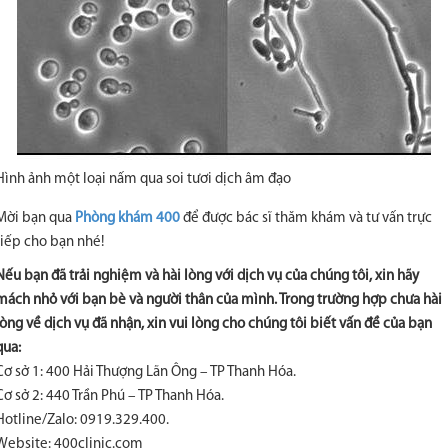
Hình ảnh một loại nấm qua soi tươi dịch âm đạo
Mời bạn qua
Phòng khám 400
để được bác sĩ thăm khám và tư vấn trực
tiếp cho bạn nhé!
Nếu bạn đã trải nghiệm và hài lòng với dịch vụ của chúng tôi, xin hãy
mách nhỏ với bạn bè và người thân của mình. Trong trường hợp chưa hài
lòng về dịch vụ đã nhận, xin vui lòng cho chúng tôi biết vấn đề của bạn
qua:
Cơ sở 1: 400 Hải Thượng Lãn Ông – TP Thanh Hóa.
Cơ sở 2: 440 Trần Phú – TP Thanh Hóa.
Hotline/Zalo: 0919.329.400.
Website: 400clinic.com