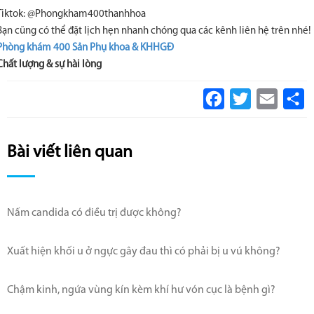
Tiktok: @Phongkham400thanhhoa
Bạn cũng có thể đặt lịch hẹn nhanh chóng qua các kênh liên hệ trên nhé!
Phòng khám 400 Sản Phụ khoa & KHHGĐ
Chất lượng & sự hài lòng
Facebook
Twitter
Email
S
Bài viết liên quan
Nấm candida có điều trị được không?
Xuất hiện khối u ở ngực gây đau thì có phải bị u vú không?
Chậm kinh, ngứa vùng kín kèm khí hư vón cục là bệnh gì?