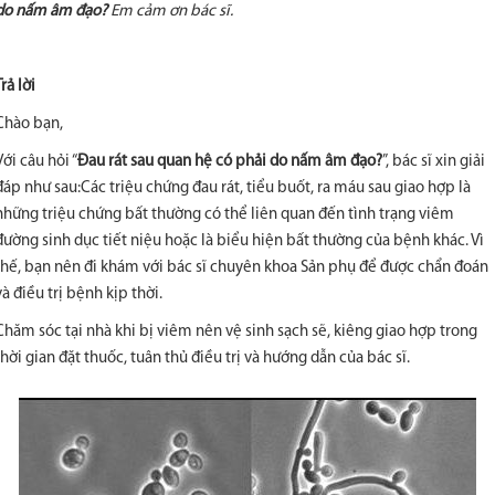
do nấm âm đạo?
Em cảm ơn bác sĩ.
Trả lời
Chào bạn,
Với câu hỏi “
Đau rát sau quan hệ có phải do nấm âm đạo?
”, bác sĩ xin giải
đáp như sau:Các triệu chứng đau rát, tiểu buốt, ra máu sau giao hợp là
những triệu chứng bất thường có thể liên quan đến tình trạng viêm
đường sinh dục tiết niệu hoặc là biểu hiện bất thường của bệnh khác. Vì
thế, bạn nên đi khám với bác sĩ chuyên khoa Sản phụ để được chẩn đoán
và điều trị bệnh kịp thời.
Chăm sóc tại nhà khi bị viêm nên vệ sinh sạch sẽ, kiêng giao hợp trong
thời gian đặt thuốc, tuân thủ điều trị và hướng dẫn của bác sĩ.