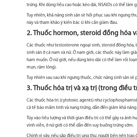
trứng. Khi dùng liều cao hoặc kéo dài, NSAIDs có thể làm g
Tuy nhiên, khả năng sinh sản sẽ hồi phục sau khi ngưng t
này và tham khảo ý kiến bác sĩ khi cần giảm đau.
2. Thuốc hormon, steroid đồng hóa v
Các thuốc như testosterone ngoại sinh, steroid đồng hóa, 
sinh sản ở cả nam và nữ. Ở nam giới, các thuốc này làm giả
ham muốn. Ở nữ giới, nếu dùng kéo dài có thể làm rối loạn 
mụn, rậm lông).
Tuy nhiên sau sau khi ngưng thuốc, chức năng sinh sản sẽ p
3. Thuốc hóa trị và xạ trị (trong điều t
Các thuốc hóa trị (cytotoxic agents) như cyclophosphamid
cả tế bào mầm tinh và nang trứng, dẫn đến giảm khả năng s
Tùy vào liều lượng và thời gian điều trị có thể gây ra ảnh
vĩnh viễn, ở nữ giới có thể dẫn đến suy buồng trứng sớm.
Chính vì vậy, nếu sắp điều trị ung thư, người bên nên trao