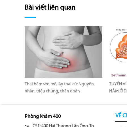
Bài viết liên quan
Thai bám sẹo mổ lấy thai cũ: Nguyên
TUYẾN VÚ
nhân, triệu chứng, chẩn đoán
NẰM Ở Đ
VỀ C
Phòng khám 400
CS1: 400 Hải Thượng Lãn Ông, Tp