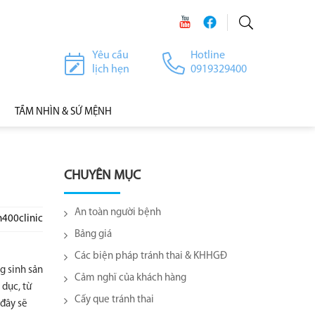
Yêu cầu
Hotline
lịch hẹn
0919329400
TẦM NHÌN & SỨ MỆNH
CHUYÊN MỤC
An toàn người bệnh
h400clinic
Bảng giá
Các biện pháp tránh thai & KHHGĐ
g sinh sản
Cảm nghĩ của khách hàng
 dục, từ
Cấy que tránh thai
 đây sẽ