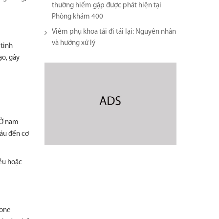
thường hiếm gặp được phát hiện tại
Phòng khám 400
Viêm phụ khoa tái đi tái lại​: Nguyên nhân
và hướng xử lý
 tinh
ạo, gây
 Ở nam
máu đến cơ
iều hoặc
mone