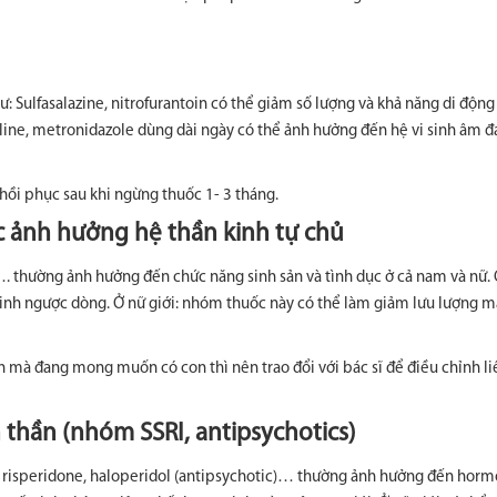
: Sulfasalazine, nitrofurantoin có thể giảm số lượng và khả năng di động
cline, metronidazole dùng dài ngày có thể ảnh hưởng đến hệ vi sinh âm đ
hồi phục sau khi ngừng thuốc 1- 3 tháng.
c ảnh hưởng hệ thần kinh tự chủ
…. thường ảnh hưởng đến chức năng sinh sản và tình dục ở cả nam và nữ.
ất tinh ngược dòng. Ở nữ giới: nhóm thuốc này có thể làm giảm lưu lượng 
n mà đang mong muốn có con thì nên trao đổi với bác sĩ để điều chỉnh l
 thần (nhóm SSRI, antipsychotics)
RI); risperidone, haloperidol (antipsychotic)… thường ảnh hưởng đến hor