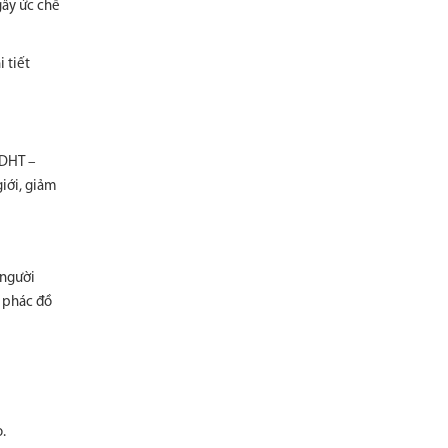
gây ức chế
 tiết
 DHT –
iới, giảm
 người
h phác đồ
.