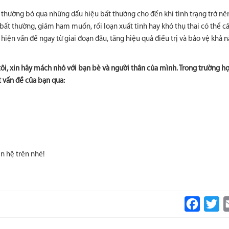
i thường bỏ qua những dấu hiệu bất thường cho đến khi tình trạng trở n
 bất thường, giảm ham muốn, rối loạn xuất tinh hay khó thụ thai có thể 
 hiện vấn đề ngay từ giai đoạn đầu, tăng hiệu quả điều trị và bảo vệ khả 
tôi, xin hãy mách nhỏ với bạn bè và người thân của mình. Trong trường h
t vấn đề của bạn qua:
n hệ trên nhé!
Faceboo
Tw