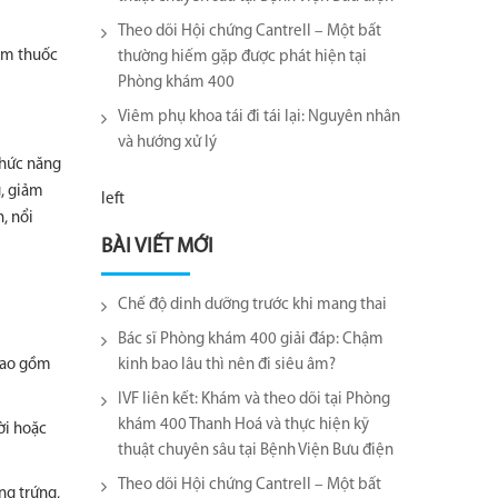
Theo dõi Hội chứng Cantrell – Một bất
hóm thuốc
thường hiếm gặp được phát hiện tại
Phòng khám 400
Viêm phụ khoa tái đi tái lại​: Nguyên nhân
và hướng xử lý
chức năng
g, giảm
left
, nổi
BÀI VIẾT MỚI
Chế độ dinh dưỡng trước khi mang thai
Bác sĩ Phòng khám 400 giải đáp: Chậm
 bao gồm
kinh bao lâu thì nên đi siêu âm?
IVF liên kết: Khám và theo dõi tại Phòng
khám 400 Thanh Hoá và thực hiện kỹ
ời hoặc
thuật chuyên sâu tại Bệnh Viện Bưu điện
Theo dõi Hội chứng Cantrell – Một bất
ng trứng,