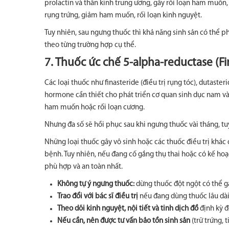
prolactin và thần kinh trung ương, gây rối loạn ham muốn, 
rụng trứng, giảm ham muốn, rối loạn kinh nguyệt.
Tuy nhiên, sau ngưng thuốc thì khả năng sinh sản có thể ph
theo từng trường hợp cụ thể.
7. Thuốc ức chế 5-alpha-reductase (Fi
Các loại thuốc như finasteride (điều trị rụng tóc), dutast
hormone cần thiết cho phát triển cơ quan sinh dục nam và
ham muốn hoặc rối loạn cương.
Nhưng đa số sẽ hồi phục sau khi ngưng thuốc vài tháng, tuy
Những loại thuốc gây vô sinh hoặc các thuốc điều trị khác
bệnh. Tuy nhiên, nếu đang cố gắng thụ thai hoặc có kế hoạc
phù hợp và an toàn nhất.
Không tự ý ngưng thuốc:
dừng thuốc đột ngột có thể gâ
Trao đổi với bác sĩ điều trị
nếu đang dùng thuốc lâu dài
Theo dõi kinh nguyệt, nội tiết và tinh dịch đồ
định kỳ đ
Nếu cần, nên được tư vấn bảo tồn sinh sản
(trữ trứng, 