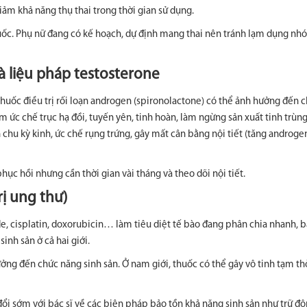
iảm khả năng thụ thai trong thời gian sử dụng.
huốc. Phụ nữ đang có kế hoạch, dự định mang thai nên tránh lạm dụng n
à liệu pháp testosterone
thuốc điều trị rối loạn androgen (spironolactone) có thể ảnh hưởng đến 
m ức chế trục hạ đồi, tuyến yên, tinh hoàn, làm ngừng sản xuất tinh trùn
chu kỳ kinh, ức chế rụng trứng, gây mất cân bằng nội tiết (tăng androgen
hục hồi nhưng cần thời gian vài tháng và theo dõi nội tiết.
rị ung thư)
e, cisplatin, doxorubicin… làm tiêu diệt tế bào đang phân chia nhanh,
inh sản ở cả hai giới.
 hưởng đến chức năng sinh sản. Ở nam giới, thuốc có thể gây vô tinh tạm th
 đổi sớm với bác sĩ về các biện pháp bảo tồn khả năng sinh sản như trữ đô