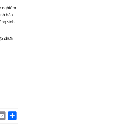
ên nghiêm
cảnh báo
năng sinh
ợp chưa
k
itter
Email
Share