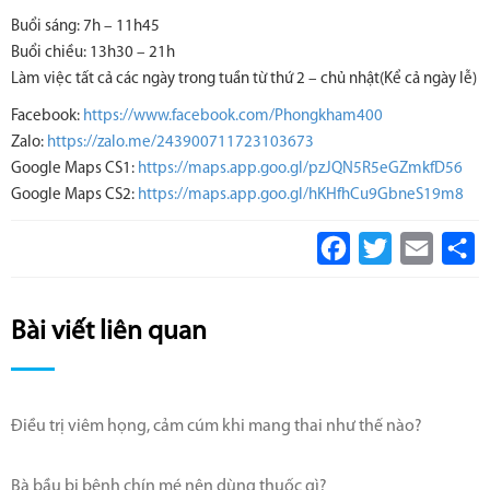
Buổi sáng: 7h – 11h45
Buổi chiều: 13h30 – 21h
Làm việc tất cả các ngày trong tuần từ thứ 2 – chủ nhật(Kể cả ngày lễ)
Facebook:
https://www.facebook.com/Phongkham400
Zalo:
https://zalo.me/243900711723103673
Google Maps CS1:
https://maps.app.goo.gl/pzJQN5R5eGZmkfD56
Google Maps CS2:
https://maps.app.goo.gl/hKHfhCu9GbneS19m8
Facebook
Twitter
Email
S
Bài viết liên quan
Điều trị viêm họng, cảm cúm khi mang thai như thế nào?
Bà bầu bị bệnh chín mé nên dùng thuốc gì?